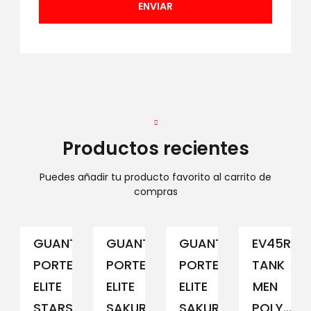
Productos recientes
Puedes añadir tu producto favorito al carrito de
compras
GUANTE
GUANTE
GUANTE
EV45RCM
PORTERO
PORTERO
PORTERO
TANK
ELITE
ELITE
ELITE
MEN
STARS
SAKURA...
SAKURA...
POLY...