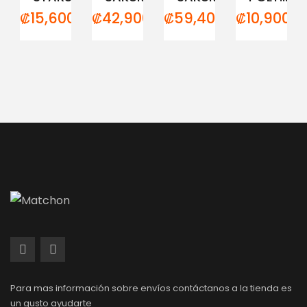
₡
15,600.00
₡
42,900.00
₡
59,400.00
₡
10,900.0
Para mas información sobre envíos contáctanos a la tienda es
un gusto ayudarte