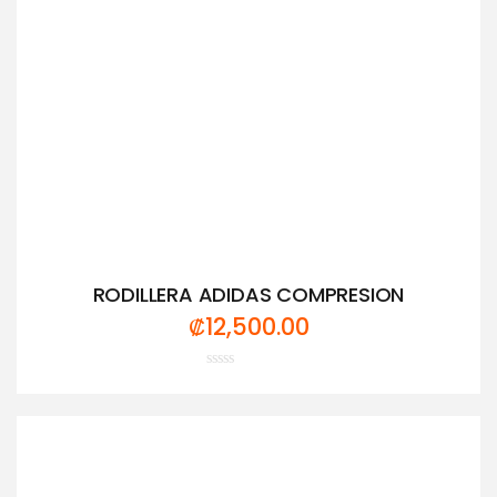
RODILLERA ADIDAS COMPRESION
₡
12,500.00
Valorado
con
0
de
5