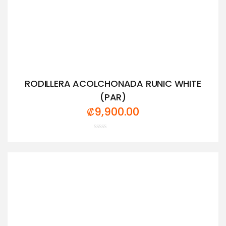
RODILLERA ACOLCHONADA RUNIC WHITE
(PAR)
₡
9,900.00
Valorado
con
0
de
5