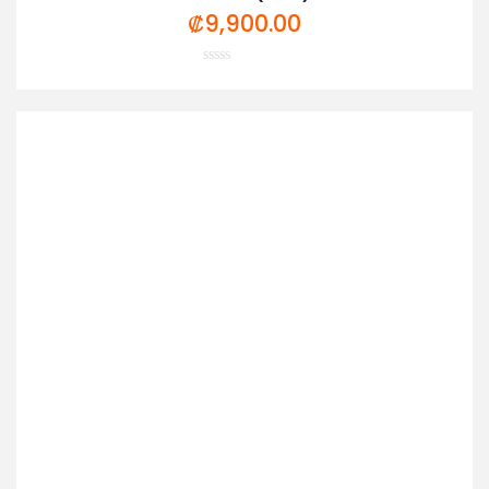
₡
9,900.00
Valorado
con
0
de
5