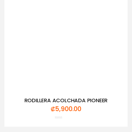
RODILLERA ACOLCHADA PIONEER
₡
5,900.00
Valorado
con
0