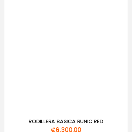
de
5
RODILLERA BASICA RUNIC RED
₡
6,300.00