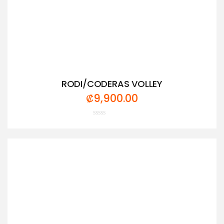
RODI/CODERAS VOLLEY
₡
9,900.00
Valorado
con
0
de
5