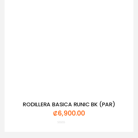
RODILLERA BASICA RUNIC BK (PAR)
₡
6,900.00
Valorado
con
0