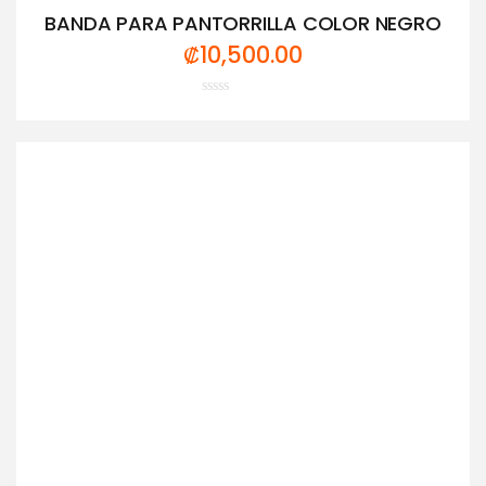
BANDA PARA PANTORRILLA COLOR NEGRO
₡
10,500.00
Valorado
con
0
de
5