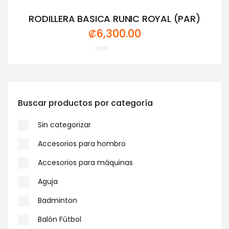
RODILLERA BASICA RUNIC ROYAL (PAR)
₡
6,300.00
Valorado
con
0
de
5
Buscar productos por categoría
Sin categorizar
Accesorios para hombro
Accesorios para máquinas
Aguja
Badminton
Balón Fútbol