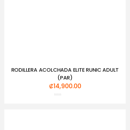
RODILLERA ACOLCHADA ELITE RUNIC ADULT
(PAR)
₡
14,900.00
Valorado
con
0
de
5