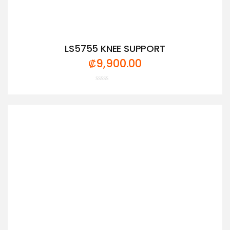
LS5755 KNEE SUPPORT
₡
9,900.00
Valorado
con
0
de
5