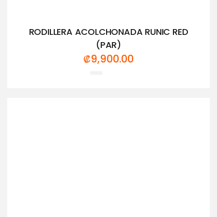
RODILLERA ACOLCHONADA RUNIC RED
(PAR)
₡
9,900.00
Valorado
con
0
de
5