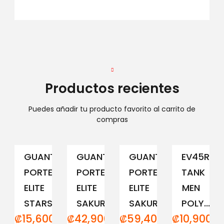
Productos recientes
Puedes añadir tu producto favorito al carrito de
compras
GUANTE
GUANTE
GUANTE
EV45RCM
PORTERO
PORTERO
PORTERO
TANK
ELITE
ELITE
ELITE
MEN
STARS
SAKURA...
SAKURA...
POLY...
₡
15,600.00
₡
42,900.00
₡
59,400.00
₡
10,900.0