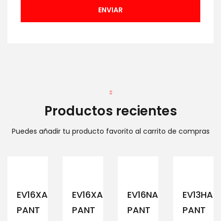
Productos recientes
Puedes añadir tu producto favorito al carrito de compras
EV16XAM194
EV16XAM191
EV16NAM152
EV13HAM
PANT
PANT
PANT
PANT