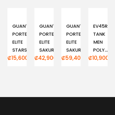
GUANTE
GUANTE
GUANTE
EV45RCM
PORTERO
PORTERO
PORTERO
TANK
ELITE
ELITE
ELITE
MEN
STARS
SAKURA...
SAKURA...
POLY...
₡
15,600.00
₡
42,900.00
₡
59,400.00
₡
10,900.0