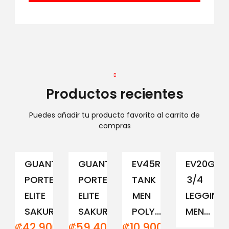
Productos recientes
Puedes añadir tu producto favorito al carrito de
compras
GUANTE
GUANTE
EV45RCM333
EV20GAM
PORTERO
PORTERO
TANK
3/4
ELITE
ELITE
MEN
LEGGING
SAKURA...
SAKURA...
POLY...
MEN...
₡
42,900.00
₡
59,400.00
₡
10,900.00