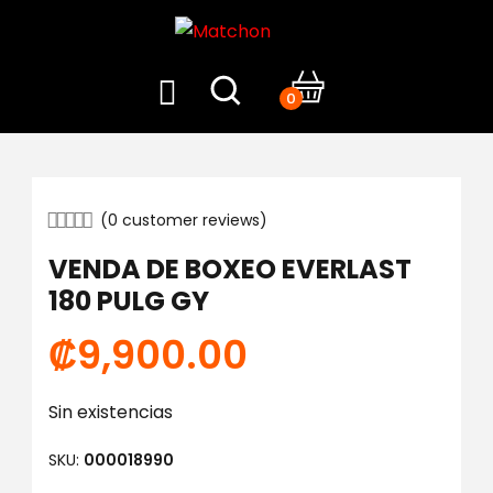
0
(
0
customer reviews)
VENDA DE BOXEO EVERLAST
180 PULG GY
₡
9,900.00
Sin existencias
SKU:
000018990