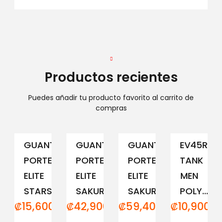
Productos recientes
Puedes añadir tu producto favorito al carrito de
compras
GUANTE
GUANTE
GUANTE
EV45RCM
PORTERO
PORTERO
PORTERO
TANK
ELITE
ELITE
ELITE
MEN
STARS
SAKURA...
SAKURA...
POLY...
₡
15,600.00
₡
42,900.00
₡
59,400.00
₡
10,900.0