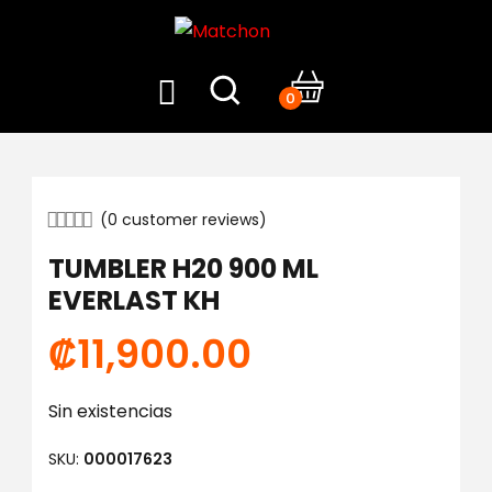
0
(
0
customer reviews)
TUMBLER H20 900 ML
EVERLAST KH
₡
11,900.00
Sin existencias
SKU:
000017623