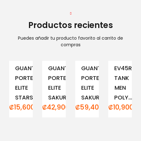
Productos recientes
Puedes añadir tu producto favorito al carrito de
compras
GUANTE
GUANTE
GUANTE
EV45RCM
PORTERO
PORTERO
PORTERO
TANK
ELITE
ELITE
ELITE
MEN
STARS
SAKURA...
SAKURA...
POLY...
₡
15,600.00
₡
42,900.00
₡
59,400.00
₡
10,900.0