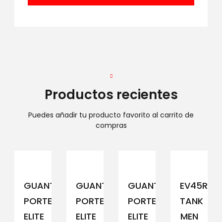
Productos recientes
Puedes añadir tu producto favorito al carrito de
compras
GUANTE
GUANTE
GUANTE
EV45RCM
PORTERO
PORTERO
PORTERO
TANK
ELITE
ELITE
ELITE
MEN