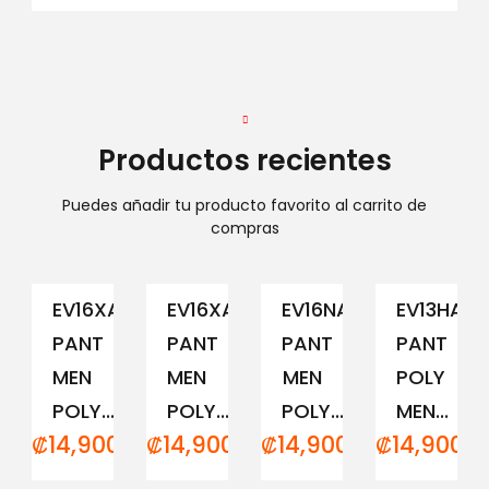
Productos recientes
Puedes añadir tu producto favorito al carrito de
compras
EV16XAM194
EV16XAM191
EV16NAM152
EV13HAM
PANT
PANT
PANT
PANT
MEN
MEN
MEN
POLY
POLY...
POLY...
POLY...
MEN...
₡
14,900.00
₡
14,900.00
₡
14,900.00
₡
14,900.0