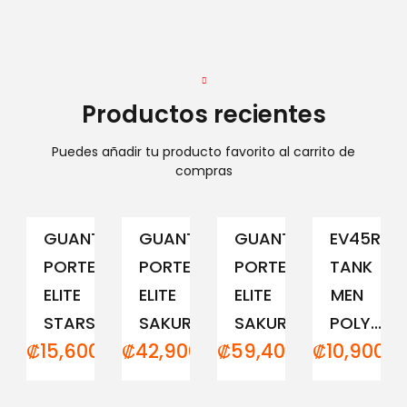
Productos recientes
Puedes añadir tu producto favorito al carrito de
compras
GUANTE
GUANTE
GUANTE
EV45RCM
PORTERO
PORTERO
PORTERO
TANK
ELITE
ELITE
ELITE
MEN
STARS
SAKURA...
SAKURA...
POLY...
₡
15,600.00
₡
42,900.00
₡
59,400.00
₡
10,900.0