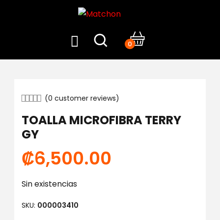
0
(
0
customer reviews)
TOALLA MICROFIBRA TERRY
GY
₡
6,500.00
Sin existencias
SKU:
000003410