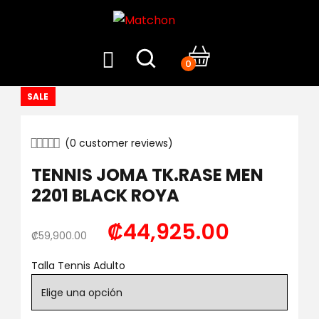
0
SALE
(
0
customer reviews)
TENNIS JOMA TK.RASE MEN
2201 BLACK ROYA
₡
44,925.00
₡
59,900.00
Talla Tennis Adulto