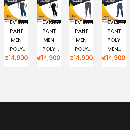
EV16XAM194
EV16XAM191
EV16NAM152
EV13HAM
PANT
PANT
PANT
PANT
MEN
MEN
MEN
POLY
POLY...
POLY...
POLY...
MEN...
₡
14,900.00
₡
14,900.00
₡
14,900.00
₡
14,900.