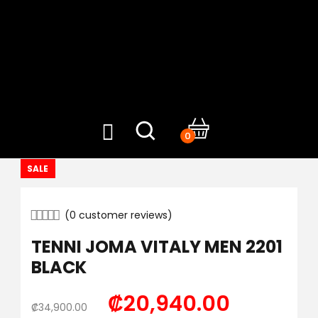
0
SALE
(
0
customer reviews)
TENNI JOMA VITALY MEN 2201
BLACK
₡
20,940.00
₡
34,900.00