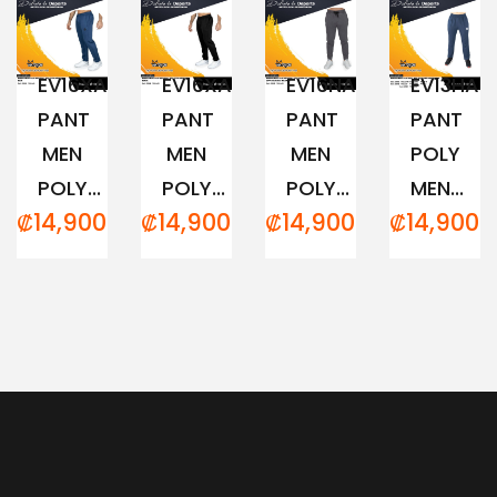
EV16XAM194
EV16XAM191
EV16NAM152
EV13HAM
PANT
PANT
PANT
PANT
MEN
MEN
MEN
POLY
POLY...
POLY...
POLY...
MEN...
₡
14,900.00
₡
14,900.00
₡
14,900.00
₡
14,900.