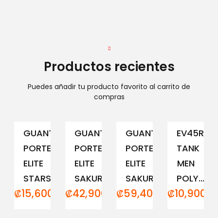
Productos recientes
Puedes añadir tu producto favorito al carrito de
compras
GUANTE
GUANTE
GUANTE
EV45RCM
PORTERO
PORTERO
PORTERO
TANK
ELITE
ELITE
ELITE
MEN
STARS
SAKURA...
SAKURA...
POLY...
₡
15,600.00
₡
42,900.00
₡
59,400.00
₡
10,900.0