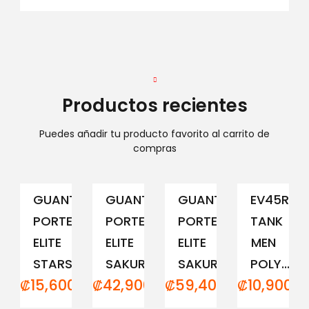
Productos recientes
Puedes añadir tu producto favorito al carrito de
compras
GUANTE
GUANTE
GUANTE
EV45RCM
PORTERO
PORTERO
PORTERO
TANK
ELITE
ELITE
ELITE
MEN
STARS
SAKURA...
SAKURA...
POLY...
₡
15,600.00
₡
42,900.00
₡
59,400.00
₡
10,900.0