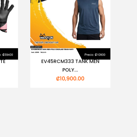
ITE
EV45RCM333 TANK MEN
POLY...
₡
10,900.00