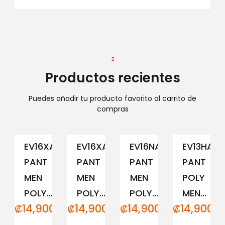
Productos recientes
Puedes añadir tu producto favorito al carrito de
compras
EV16XAM194
EV16XAM191
EV16NAM152
EV13HAM
PANT
PANT
PANT
PANT
MEN
MEN
MEN
POLY
POLY...
POLY...
POLY...
MEN...
₡
14,900.00
₡
14,900.00
₡
14,900.00
₡
14,900.0