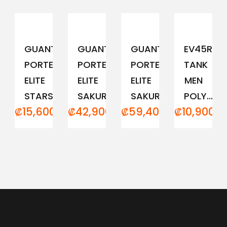
GUANTE
GUANTE
GUANTE
EV45RCM
PORTERO
PORTERO
PORTERO
TANK
ELITE
ELITE
ELITE
MEN
STARS
SAKURA...
SAKURA...
POLY...
₡
15,600.00
₡
42,900.00
₡
59,400.00
₡
10,900.0