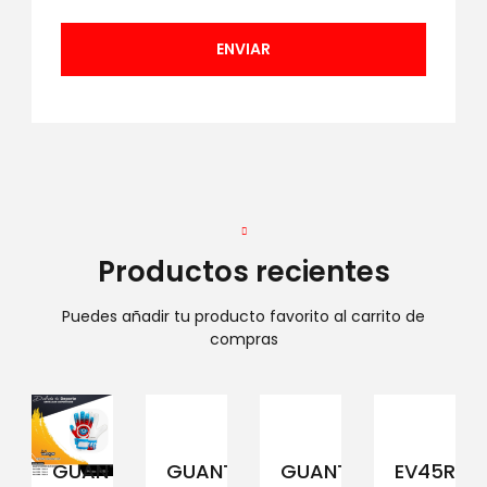
Productos recientes
Puedes añadir tu producto favorito al carrito de
compras
GUANTE
GUANTE
GUANTE
EV45RCM