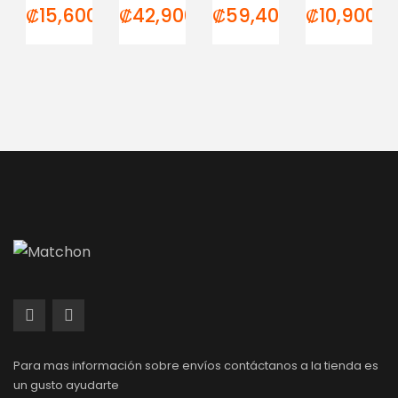
₡
15,600.00
₡
42,900.00
₡
59,400.00
₡
10,900.0
Para mas información sobre envíos contáctanos a la tienda es
un gusto ayudarte