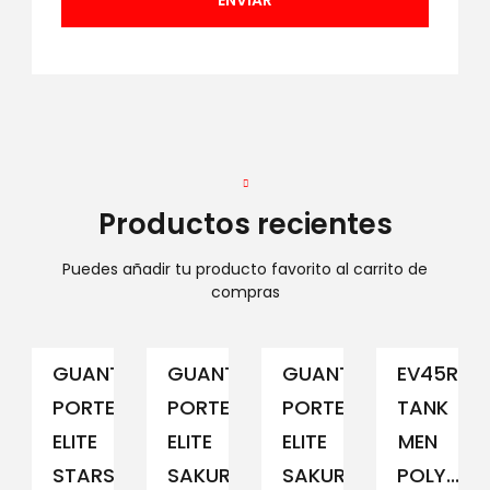
Productos recientes
Puedes añadir tu producto favorito al carrito de
compras
GUANTE
GUANTE
GUANTE
EV45RCM
PORTERO
PORTERO
PORTERO
TANK
ELITE
ELITE
ELITE
MEN
STARS
SAKURA...
SAKURA...
POLY...