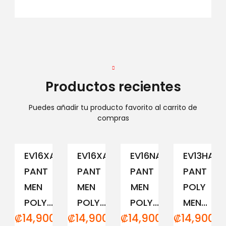
Productos recientes
Puedes añadir tu producto favorito al carrito de
compras
EV16XAM194
EV16XAM191
EV16NAM152
EV13HAM
PANT
PANT
PANT
PANT
MEN
MEN
MEN
POLY
POLY...
POLY...
POLY...
MEN...
₡
14,900.00
₡
14,900.00
₡
14,900.00
₡
14,900.0