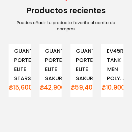
Productos recientes
Puedes añadir tu producto favorito al carrito de
compras
GUANTE
GUANTE
GUANTE
EV45RCM
PORTERO
PORTERO
PORTERO
TANK
ELITE
ELITE
ELITE
MEN
STARS
SAKURA...
SAKURA...
POLY...
₡
15,600.00
₡
42,900.00
₡
59,400.00
₡
10,900.0