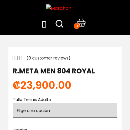
0
(
0
customer reviews)
R.META MEN 804 ROYAL
₡
23,900.00
Talla Tennis Adulto