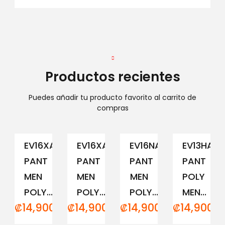
Productos recientes
Puedes añadir tu producto favorito al carrito de
compras
EV16XAM194
EV16XAM191
EV16NAM152
EV13HAM
PANT
PANT
PANT
PANT
MEN
MEN
MEN
POLY
POLY...
POLY...
POLY...
MEN...
₡
14,900.00
₡
14,900.00
₡
14,900.00
₡
14,900.0