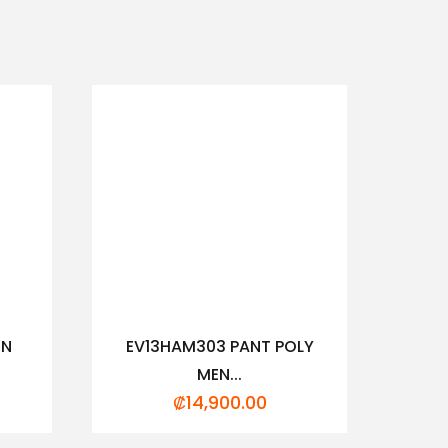
EN
EV13HAM303 PANT POLY
MEN...
₡
14,900.00