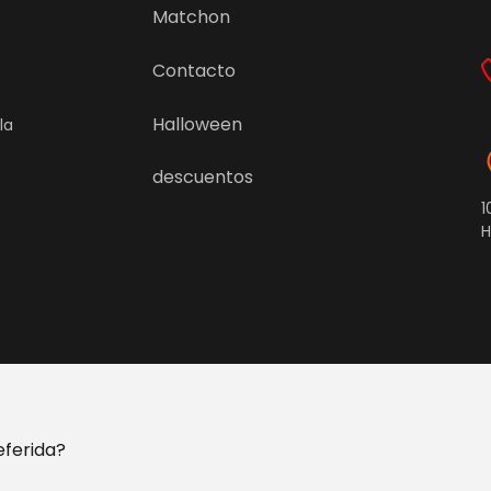
Matchon
Contacto
Halloween
la
descuentos
1
H
eferida?