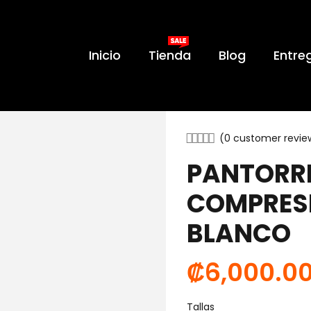
Inicio
Tienda
Blog
Entre
(
0
customer revie
PANTORRI
COMPRES
BLANCO
₡
6,000.0
Tallas