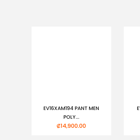
EV16XAM194 PANT MEN
E
POLY...
₡
14,900.00