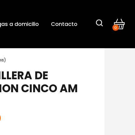
gas a domicilio
Contacto
0
ws)
LLERA DE
ION CINCO AM
0