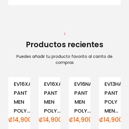
Productos recientes
Puedes añadir tu producto favorito al carrito de
compras
EV16XAM194
EV16XAM191
EV16NAM152
EV13HAM
PANT
PANT
PANT
PANT
MEN
MEN
MEN
POLY
POLY...
POLY...
POLY...
MEN...
₡
14,900.00
₡
14,900.00
₡
14,900.00
₡
14,900.0