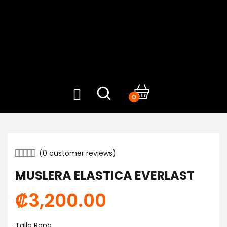
0
(
0
customer reviews)
MUSLERA ELASTICA EVERLAST
₡
3,200.00
Talla Ropa