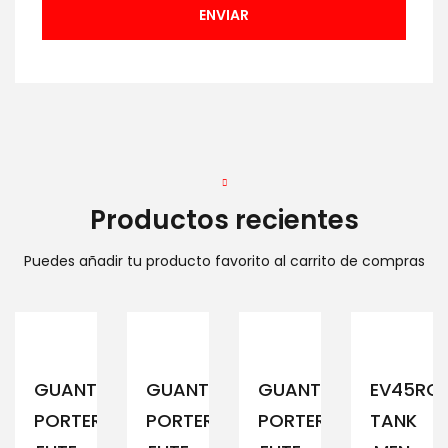
Productos recientes
Puedes añadir tu producto favorito al carrito de compras
GUANTE
GUANTE
GUANTE
EV45RC
PORTERO
PORTERO
PORTERO
TANK