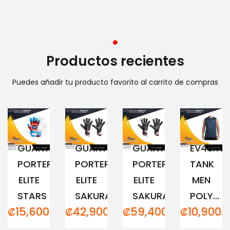
Productos recientes
Puedes añadir tu producto favorito al carrito de compras
GUANTE
GUANTE
GUANTE
EV45RC
PORTERO
PORTERO
PORTERO
TANK
ELITE
ELITE
ELITE
MEN
STARS
SAKURA...
SAKURA...
POLY...
₡
15,600.00
₡
42,900.00
₡
59,400.00
₡
10,900.