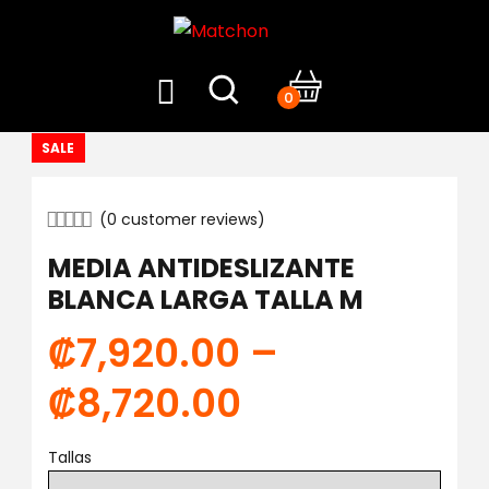
0
SALE
(
0
customer reviews)
MEDIA ANTIDESLIZANTE
BLANCA LARGA TALLA M
₡
7,920.00
–
₡
8,720.00
Tallas