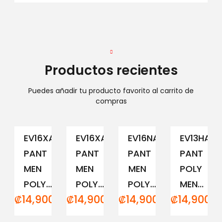
Productos recientes
Puedes añadir tu producto favorito al carrito de
compras
EV16XAM194
EV16XAM191
EV16NAM152
EV13HAM
PANT
PANT
PANT
PANT
MEN
MEN
MEN
POLY
POLY...
POLY...
POLY...
MEN...
₡
14,900.00
₡
14,900.00
₡
14,900.00
₡
14,900.0