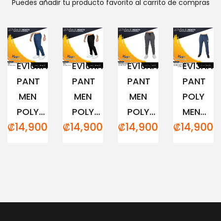
Puedes añadir tu producto favorito al carrito de compras
EV16XAM194
EV16XAM191
EV16NAM152
EV13HAM
PANT
PANT
PANT
PANT
MEN
MEN
MEN
POLY
POLY...
POLY...
POLY...
MEN...
₡
14,900.00
₡
14,900.00
₡
14,900.00
₡
14,900.