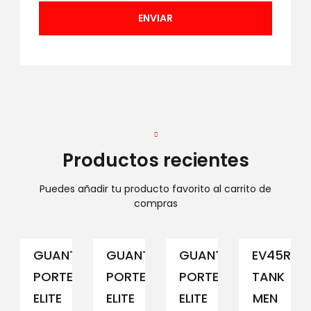
Productos recientes
Puedes añadir tu producto favorito al carrito de
compras
GUANTE
GUANTE
GUANTE
EV45RCM
PORTERO
PORTERO
PORTERO
TANK
ELITE
ELITE
ELITE
MEN