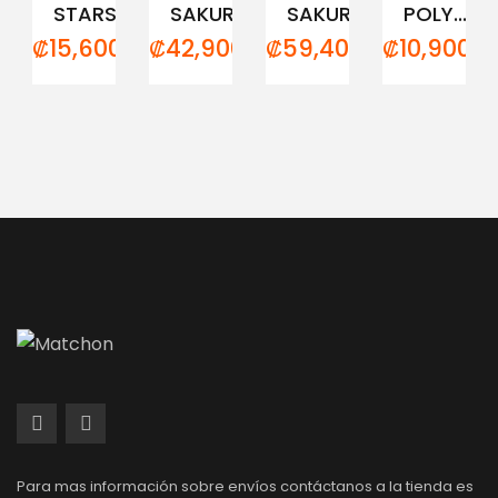
STARS
SAKURA...
SAKURA...
POLY...
₡
15,600.00
₡
42,900.00
₡
59,400.00
₡
10,900.0
Para mas información sobre envíos contáctanos a la tienda es