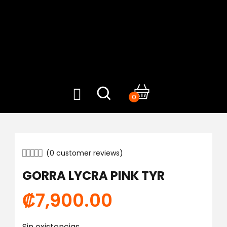
0
(
0
customer reviews)
GORRA LYCRA PINK TYR
₡
7,900.00
Sin existencias