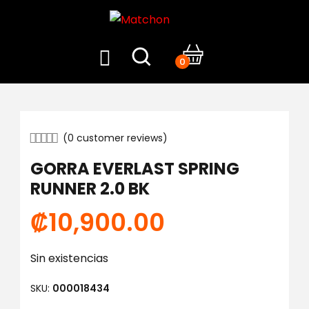
0
(
0
customer reviews)
GORRA EVERLAST SPRING
RUNNER 2.0 BK
₡
10,900.00
Sin existencias
SKU:
000018434