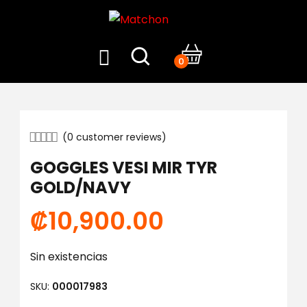
0
(
0
customer reviews)
GOGGLES VESI MIR TYR
GOLD/NAVY
₡
10,900.00
Sin existencias
SKU:
000017983