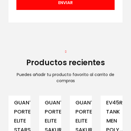
Productos recientes
Puedes añadir tu producto favorito al carrito de
compras
GUANTE
GUANTE
GUANTE
EV45RCM
PORTERO
PORTERO
PORTERO
TANK
ELITE
ELITE
ELITE
MEN
STARS
SAKURA...
SAKURA...
POLY...