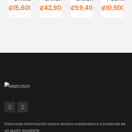
₡
15,600.00
₡
42,900.00
₡
59,400.00
₡
10,900.0
Para mas información sobre envíos contáctanos a la tienda es
un gusto ayudarte