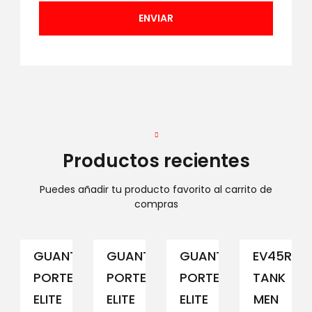
Productos recientes
Puedes añadir tu producto favorito al carrito de
compras
GUANTE
GUANTE
GUANTE
EV45RCM
PORTERO
PORTERO
PORTERO
TANK
ELITE
ELITE
ELITE
MEN