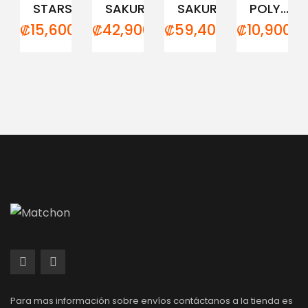
STARS
SAKURA...
SAKURA...
POLY...
₡
15,600.00
₡
42,900.00
₡
59,400.00
₡
10,900.0
Para mas información sobre envíos contáctanos a la tienda es