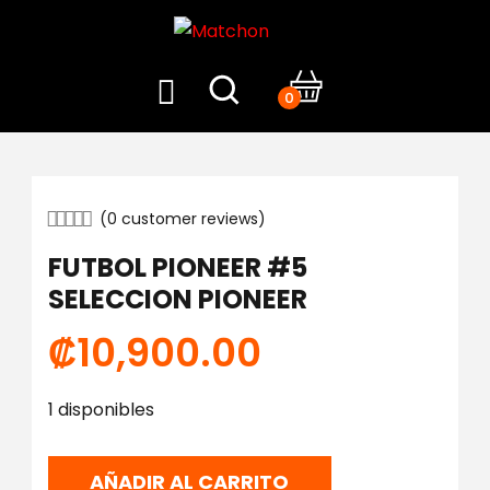
0
(
0
customer reviews)
FUTBOL PIONEER #5
SELECCION PIONEER
₡
10,900.00
1 disponibles
AÑADIR AL CARRITO