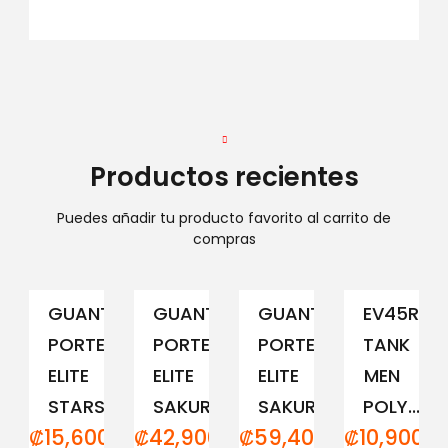
Productos recientes
Puedes añadir tu producto favorito al carrito de
compras
GUANTE
GUANTE
GUANTE
EV45RCM
PORTERO
PORTERO
PORTERO
TANK
ELITE
ELITE
ELITE
MEN
STARS
SAKURA...
SAKURA...
POLY...
₡
15,600.00
₡
42,900.00
₡
59,400.00
₡
10,900.0