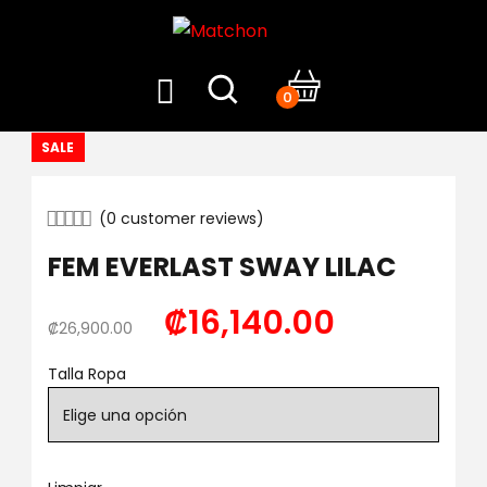
0
SALE
(
0
customer reviews)
FEM EVERLAST SWAY LILAC
₡
16,140.00
₡
26,900.00
Talla Ropa