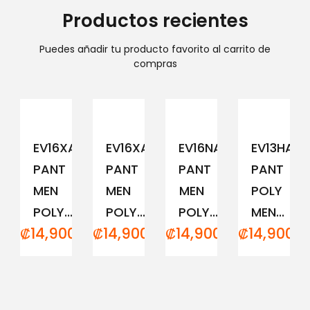
Productos recientes
Puedes añadir tu producto favorito al carrito de
compras
EV16XAM194
EV16XAM191
EV16NAM152
EV13HAM
PANT
PANT
PANT
PANT
MEN
MEN
MEN
POLY
POLY...
POLY...
POLY...
MEN...
₡
14,900.00
₡
14,900.00
₡
14,900.00
₡
14,900.0