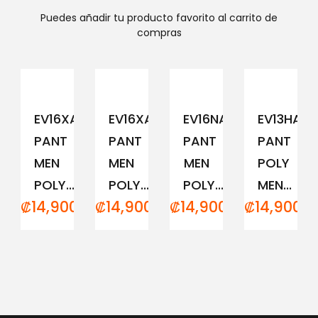
Puedes añadir tu producto favorito al carrito de
compras
EV16XAM194
EV16XAM191
EV16NAM152
EV13HAM
PANT
PANT
PANT
PANT
MEN
MEN
MEN
POLY
POLY...
POLY...
POLY...
MEN...
₡
14,900.00
₡
14,900.00
₡
14,900.00
₡
14,900.0