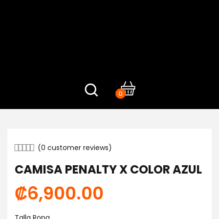
0
(
0
customer reviews)
CAMISA PENALTY X COLOR AZUL
₡
6,900.00
Talla Ropa