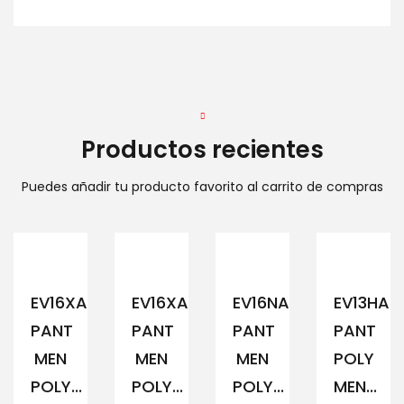
Productos recientes
Puedes añadir tu producto favorito al carrito de compras
EV16XAM194
EV16XAM191
EV16NAM152
EV13HAM
PANT
PANT
PANT
PANT
MEN
MEN
MEN
POLY
POLY...
POLY...
POLY...
MEN...