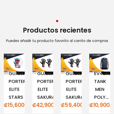
Productos recientes
Puedes añadir tu producto favorito al carrito de compras
GUANTE
GUANTE
GUANTE
EV45RC
PORTERO
PORTERO
PORTERO
TANK
ELITE
ELITE
ELITE
MEN
STARS
SAKURA...
SAKURA...
POLY...
₡
15,600.00
₡
42,900.00
₡
59,400.00
₡
10,900.