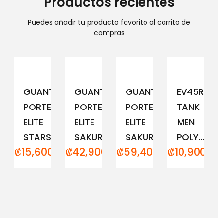
Productos recientes
Puedes añadir tu producto favorito al carrito de
compras
GUANTE
GUANTE
GUANTE
EV45RCM
PORTERO
PORTERO
PORTERO
TANK
ELITE
ELITE
ELITE
MEN
STARS
SAKURA...
SAKURA...
POLY...
₡
15,600.00
₡
42,900.00
₡
59,400.00
₡
10,900.0