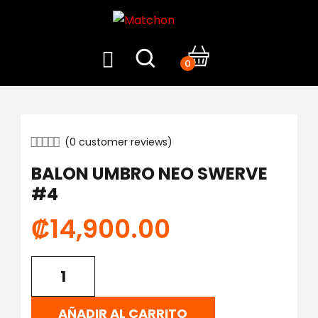
0
(
0
customer reviews)
BALON UMBRO NEO SWERVE
#4
₡
14,900.00
AÑADIR AL CARRITO