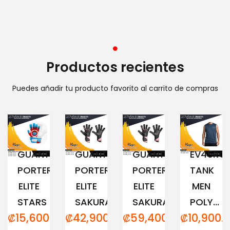
Productos recientes
Puedes añadir tu producto favorito al carrito de compras
GUANTE
GUANTE
GUANTE
EV45RC
PORTERO
PORTERO
PORTERO
TANK
ELITE
ELITE
ELITE
MEN
STARS
SAKURA...
SAKURA...
POLY...
₡
15,600.00
₡
42,900.00
₡
59,400.00
₡
10,900.