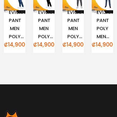
EV16XAM194
EV16XAM191
EV16NAM152
EV13HAM
PANT
PANT
PANT
PANT
MEN
MEN
MEN
POLY
POLY...
POLY...
POLY...
MEN...
₡
14,900.00
₡
14,900.00
₡
14,900.00
₡
14,900.