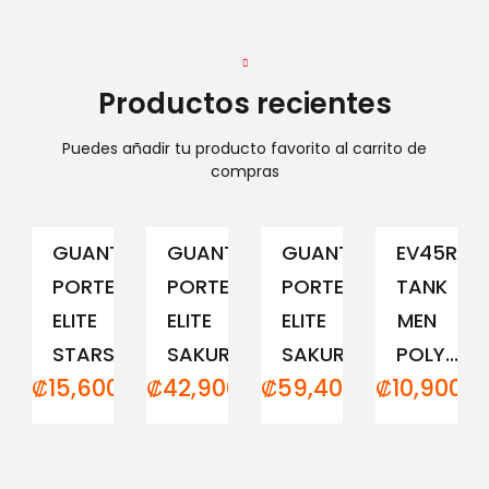
Productos recientes
Puedes añadir tu producto favorito al carrito de
compras
GUANTE
GUANTE
GUANTE
EV45RCM
PORTERO
PORTERO
PORTERO
TANK
ELITE
ELITE
ELITE
MEN
STARS
SAKURA...
SAKURA...
POLY...
₡
15,600.00
₡
42,900.00
₡
59,400.00
₡
10,900.0