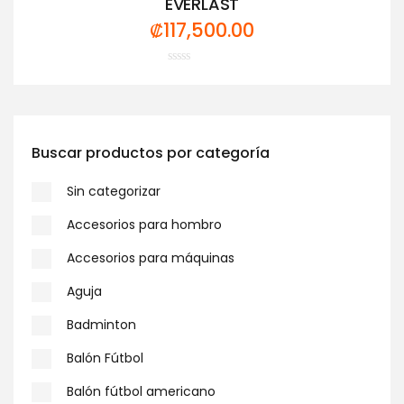
EVERLAST
₡
117,500.00
Valorado
con
0
de
5
Buscar productos por categoría
Sin categorizar
Accesorios para hombro
Accesorios para máquinas
Aguja
Badminton
Balón Fútbol
Balón fútbol americano