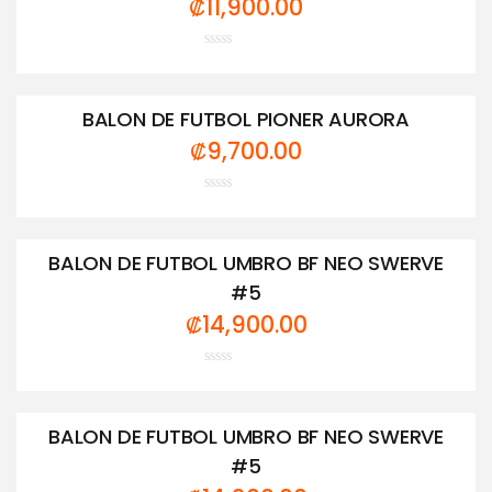
₡
11,900.00
Valorado
con
0
de
BALON DE FUTBOL PIONER AURORA
5
₡
9,700.00
Valorado
con
0
de
BALON DE FUTBOL UMBRO BF NEO SWERVE
5
#5
₡
14,900.00
Valorado
con
0
de
BALON DE FUTBOL UMBRO BF NEO SWERVE
5
#5