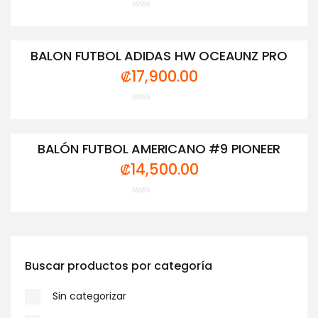
Valorado
con
0
de
BALON FUTBOL ADIDAS HW OCEAUNZ PRO
5
₡
17,900.00
Valorado
con
0
de
BALÓN FUTBOL AMERICANO #9 PIONEER
5
₡
14,500.00
Valorado
con
0
de
5
Buscar productos por categoría
Sin categorizar