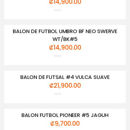
₡
14,900.00
Valorado
con
0
de
BALON DE FUTBOL UMBRO BF NEO SWERVE
5
WT/BK#5
₡
14,900.00
Valorado
con
0
de
BALON DE FUTSAL #4 VULCA SUAVE
5
₡
21,900.00
Valorado
con
0
de
BALON FUTBOL PIONEER #5 JAGUH
5
₡
9,700.00