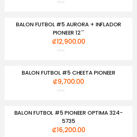
Valorado
con
0
de
BALON FUTBOL #5 AURORA + INFLADOR
5
PIONEER 12´´
₡
12,900.00
Valorado
con
0
de
BALON FUTBOL #5 CHEETA PIONEER
5
₡
9,700.00
Valorado
con
0
de
BALON FUTBOL #5 PIONEER OPTIMA 324-
5
5735
₡
16,200.00