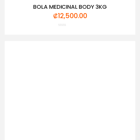
BOLA MEDICINAL BODY 3KG
₡
12,500.00
Valorado
con
0
de
5