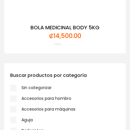
BOLA MEDICINAL BODY 5KG
₡
14,500.00
Valorado
con
0
de
5
Buscar productos por categoría
Sin categorizar
Accesorios para hombro
Accesorios para máquinas
Aguja