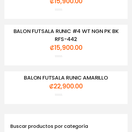
₡
15,900.00
Valorado
con
0
de
BALON FUTSALA RUNIC #4 WT NGN PK BK
5
RFS-442
₡
15,900.00
Valorado
con
0
de
BALON FUTSALA RUNIC AMARILLO
5
₡
22,900.00
Valorado
con
0
de
5
Buscar productos por categoría