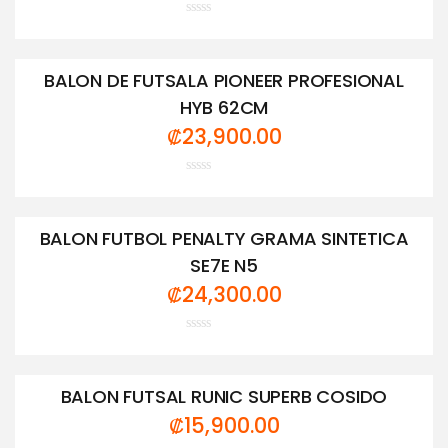
Valorado
con
0
de
BALON DE FUTSALA PIONEER PROFESIONAL
5
HYB 62CM
₡
23,900.00
Valorado
con
0
de
BALON FUTBOL PENALTY GRAMA SINTETICA
5
SE7E N5
₡
24,300.00
Valorado
con
0
de
BALON FUTSAL RUNIC SUPERB COSIDO
5
₡
15,900.00