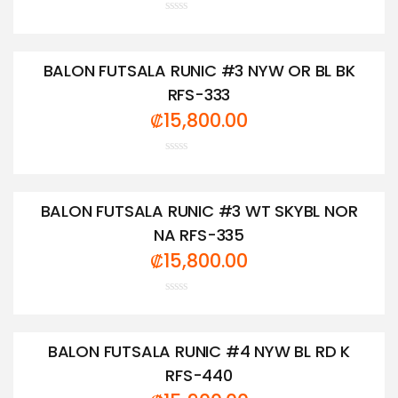
Valorado
con
0
de
BALON FUTSALA RUNIC #3 NYW OR BL BK
5
RFS-333
₡
15,800.00
Valorado
con
0
de
BALON FUTSALA RUNIC #3 WT SKYBL NOR
5
NA RFS-335
₡
15,800.00
Valorado
con
0
de
BALON FUTSALA RUNIC #4 NYW BL RD K
5
RFS-440